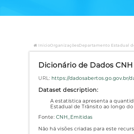
Início
Organizações
Departamento Estadual de
Dicionário de Dados CN
URL:
https://dadosabertos.go.gov.br/dataset/cc3ca4f9-05c3-46
Dataset description:
A estatística apresenta a quanti
Estadual de Trânsito ao longo do
Fonte:
CNH_Emitidas
Não há visões criadas para este recurs