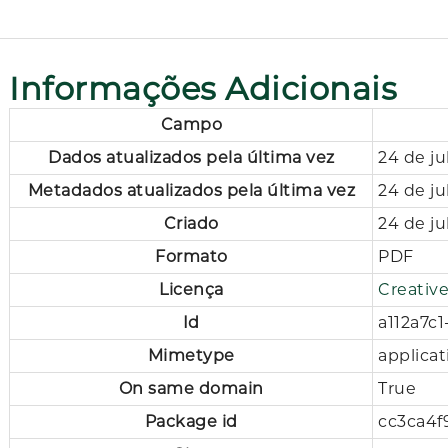
Informações Adicionais
Campo
Dados atualizados pela última vez
24 de j
Metadados atualizados pela última vez
24 de j
Criado
24 de j
Formato
PDF
Licença
Creativ
Id
a112a7c
Mimetype
applicat
On same domain
True
Package id
cc3ca4f