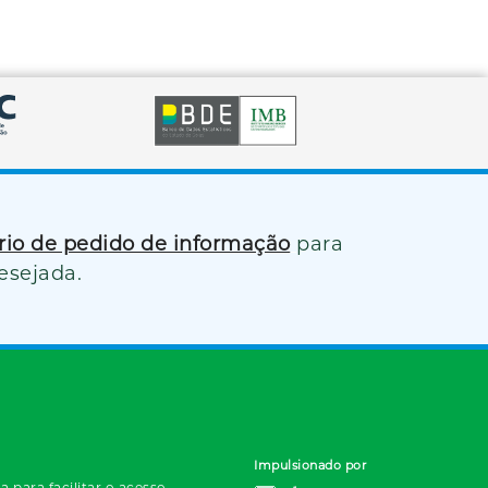
ário de pedido de informação
para
esejada.
Impulsionado por
 para facilitar o acesso