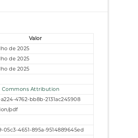
Valor
ulho de 2025
ulho de 2025
ulho de 2025
e Commons Attribution
1-a224-4762-bb8b-2131ac245908
ion/pdf
9-05c3-4651-895a-9514889645ed