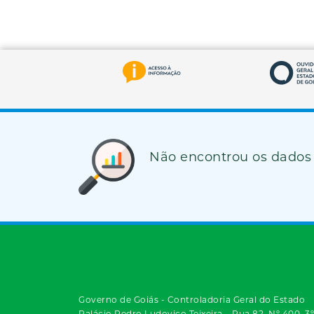
Não encontrou os dados
Governo de Goiás - Controladoria Geral do Estado
Palácio Pedro Ludovico Teixeira – Rua 82, Nº 400, 3