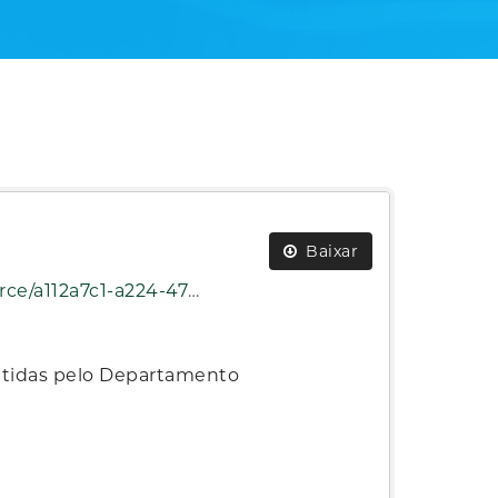
Baixar
-dados-cnh-emitidas-24_07_2025.pdf
mitidas pelo Departamento