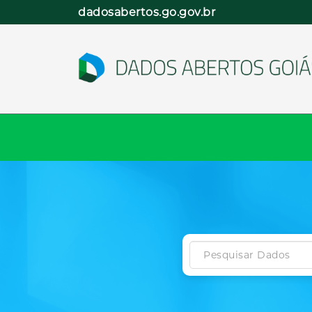
Pular
dadosabertos.go.gov.br
para
o
conteúdo