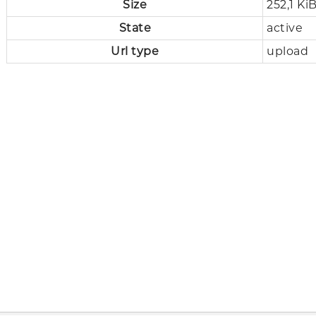
Size
252,1 Ki
State
active
Url type
upload