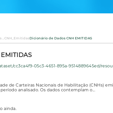
...
CNH_Emitidas
Dicionário de Dados CNH EMITIDAS
H EMITIDAS
51-895a-9514889645ed/resource/a112a7c1-a224-4762-bb8b-2131ac245908/download/dicionario-de
dade de Carteiras Nacionais de Habilitação (CNHs) e
 período analisado. Os dados contemplam o...
o ainda.