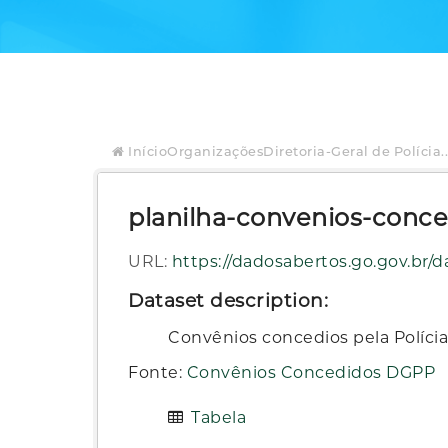
Início
Organizações
Diretoria-Geral de Polícia..
planilha-convenios-conce
URL:
https://dadosabertos.go.gov.br/dataset/2ebb0345-b0aa-4587-82c8-c
Dataset description:
Convênios concedios pela Políci
Fonte:
Convênios Concedidos DGPP
Tabela