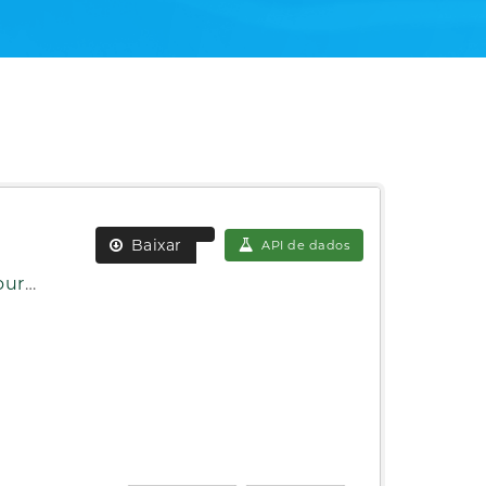
Baixar
API de dados
06.csv