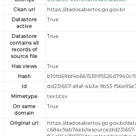
Ckan url
https://dadosabertos.go.gov.br
Datastore
True
active
Datastore
True
contains all
records of
source file
Has views
True
Hash
b10fd69bf4b6615391f5526d7940c1
Id
dd231657-a9af-4b3a-9b53-f56e95e
Mimetype
text/csv
On same
True
domain
Original url
https://dadosabertos.go.gov.br/d
c684c9ab74eb/resource/dd231657-