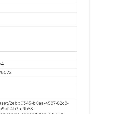
94
78072
ataset/2ebb0345-b0aa-4587-82c8-
a9af-4b3a-9b53-