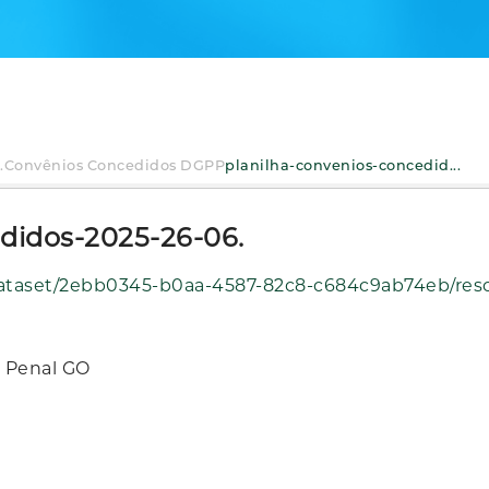
.
Convênios Concedidos DGPP
planilha-convenios-concedid...
didos-2025-26-06.
684c9ab74eb/resource/dd231657-a9af-4b3a-9b53-f56e95e78072/download/planilha-convenios-concedidos-2025-26-
a Penal GO