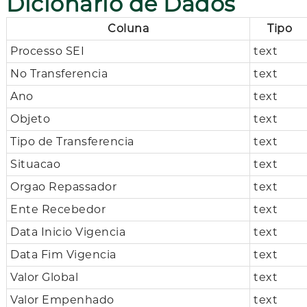
Dicionário de Dados
Coluna
Tipo
Processo SEI
text
No Transferencia
text
Ano
text
Objeto
text
Tipo de Transferencia
text
Situacao
text
Orgao Repassador
text
Ente Recebedor
text
Data Inicio Vigencia
text
Data Fim Vigencia
text
Valor Global
text
Valor Empenhado
text