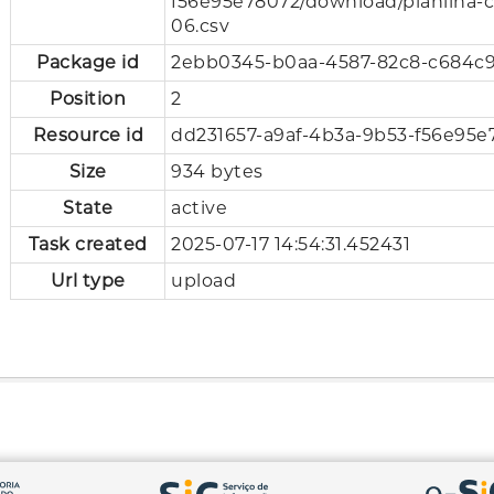
f56e95e78072/download/planilha-
06.csv
Package id
2ebb0345-b0aa-4587-82c8-c684c
Position
2
Resource id
dd231657-a9af-4b3a-9b53-f56e95e
Size
934 bytes
State
active
Task created
2025-07-17 14:54:31.452431
Url type
upload