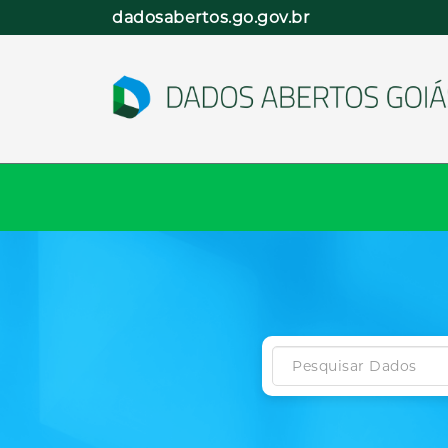
Pular
dadosabertos.go.gov.br
para
o
conteúdo