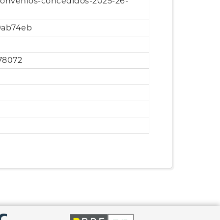
convenios-concedidos-2025-26-
9ab74eb
78072