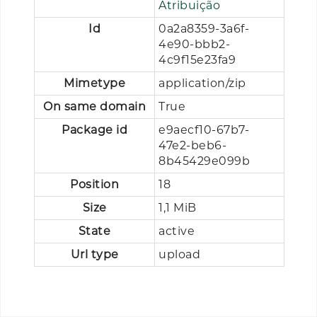
Atribuição
Id
0a2a8359-3a6f-
4e90-bbb2-
4c9f15e23fa9
Mimetype
application/zip
On same domain
True
Package id
e9aecf10-67b7-
47e2-beb6-
8b45429e099b
Position
18
Size
1,1 MiB
State
active
Url type
upload