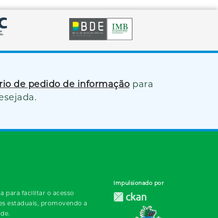
ário de pedido de informação
para
esejada.
Impulsionado por
 para facilitar o acesso
des estaduais, promovendo a
ade.