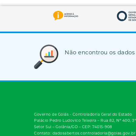
Não encontrou os dados
Governo de Goiás - Controladoria Geral do Estado
Palácio Pedro Ludovico Teixeira – Rua 82, Nº 400, 3
Setor Sul – Goiânia/GO – CEP: 74015-908
Contato: dadosabertos.controladoria@goias.gov.br