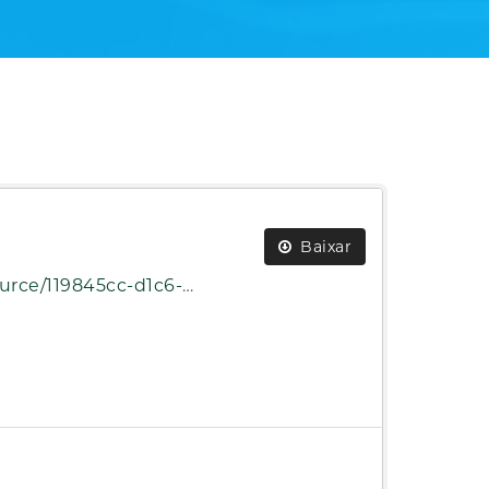
Baixar
taria_natureza_despesa_ano_2014.zip