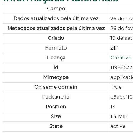
Campo
Dados atualizados pela última vez
26 de fe
Metadados atualizados pela última vez
26 de fe
Criado
19 de se
Formato
ZIP
Licença
Creativ
Id
119845cc
Mimetype
applicati
On same domain
True
Package id
e9aecf1
Position
14
Size
1,4 MiB
State
active