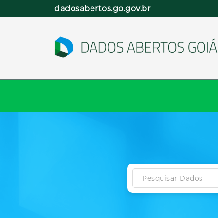
Pular
dadosabertos.go.gov.br
para
o
conteúdo