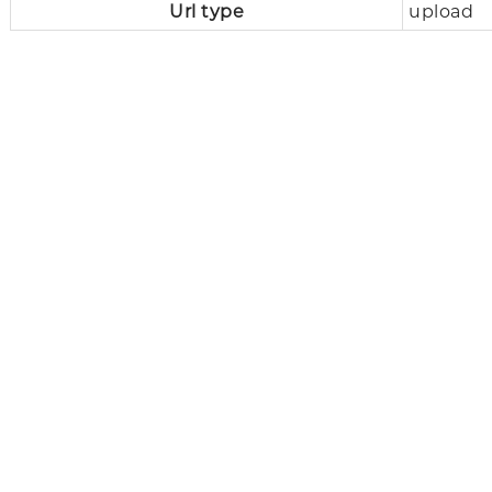
Url type
upload