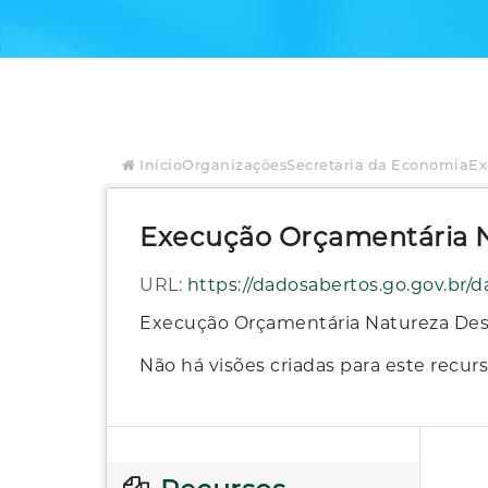
Início
Organizações
Secretaria da Economia
Ex
Execução Orçamentária N
URL:
https://dadosabertos.go.gov.br/dataset/e9aecf10-67b7-47e
Execução Orçamentária Natureza Des
Não há visões criadas para este recurs