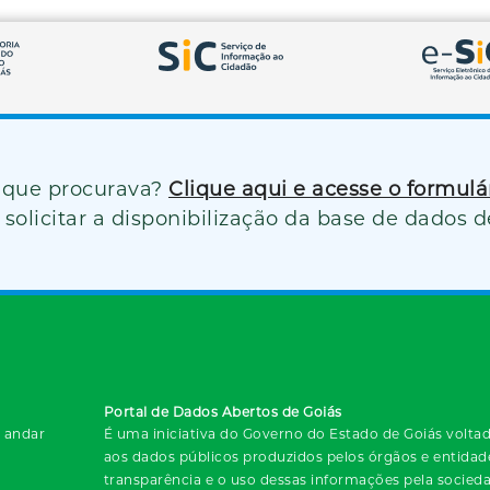
 que procurava?
Clique aqui e acesse o formul
solicitar a disponibilização da base de dados d
Portal de Dados Abertos de Goiás
º andar
É uma iniciativa do Governo do Estado de Goiás voltada
aos dados públicos produzidos pelos órgãos e entida
transparência e o uso dessas informações pela socied