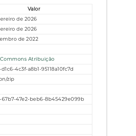
Valor
vereiro de 2026
vereiro de 2026
tembro de 2022
e Commons Atribuição
-d1c6-4c3f-a8b1-95118a10fc7d
on/zip
0-67b7-47e2-beb6-8b45429e099b