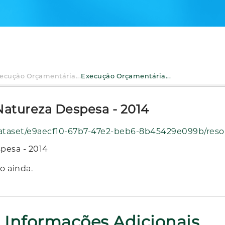
ecução Orçamentária...
Execução Orçamentária...
atureza Despesa - 2014
2-beb6-8b45429e099b/resource/119845cc-d1c6-4c3f-a8b1-95118a10fc7d/download/execucao_orcamen
pesa - 2014
o ainda.
Informações Adicionais