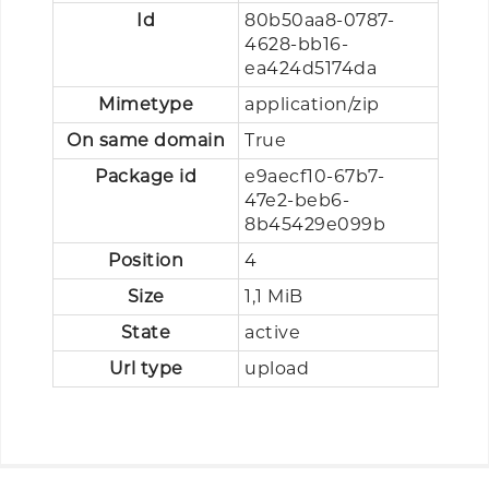
Id
80b50aa8-0787-
4628-bb16-
ea424d5174da
Mimetype
application/zip
On same domain
True
Package id
e9aecf10-67b7-
47e2-beb6-
8b45429e099b
Position
4
Size
1,1 MiB
State
active
Url type
upload