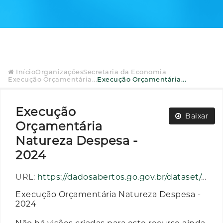
Início
Organizações
Secretaria da Economia
Execução Orçamentária...
Execução Orçamentária...
Execução
Baixar
Orçamentária
Natureza Despesa -
2024
URL:
https://dadosabertos.go.gov.br/dataset/e9aecf10-67b7-47e2-beb6-8b45429e099b/resource/80b50aa8-0787-4628-bb16-ea424d5174da/download/execucao_orcamentaria_natureza_despesa_ano_2024.zip
Execução Orçamentária Natureza Despesa -
2024