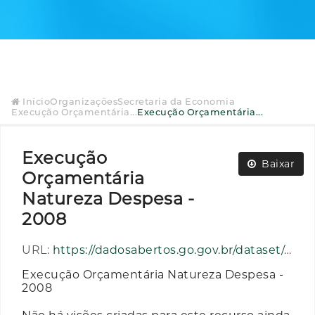
Início
Organizações
Secretaria da Economia
Execução Orçamentária...
Execução Orçamentária...
Execução
Baixar
Orçamentária
Natureza Despesa -
2008
URL:
https://dadosabertos.go.gov.br/dataset/e9aecf10-67b7-47e2-beb6-8b45429e099b/resource/9c2a6859-87b9-45bb-871f-aa658d33ce59/download/execucao_orcamentaria_natureza_despesa_ano_2008.zip
Execução Orçamentária Natureza Despesa -
2008