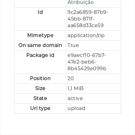
Atribuição
Id
9c2a6859-87b9-
45bb-871f-
aa658d33ce59
Mimetype
application/zip
On same domain
True
Package id
e9aecf10-67b7-
47e2-beb6-
8b45429e099b
Position
20
Size
1,1 MiB
State
active
Url type
upload