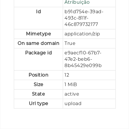
Atribuição
Id
b91d754e-39ad-
493c-811f-
46c879732177
Mimetype
application/zip
On same domain
True
Package id
e9aecf10-67b7-
47e2-beb6-
8b45429e099b
Position
12
Size
1 MiB
State
active
Url type
upload