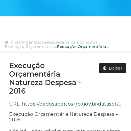
Início
Organizações
Secretaria da Economia
Execução Orçamentária...
Execução Orçamentária...
Execução
Baixar
Orçamentária
Natureza Despesa -
2016
URL:
https://dadosabertos.go.gov.br/dataset/e9aecf10-67b7-47e2-beb6-8b45429e099b/resource/b91d754e-39ad-493c-811f-46c879732177/download/execucao_orcamentaria_natureza_despesa_ano_2016.zip
Execução Orçamentária Natureza Despesa -
2016