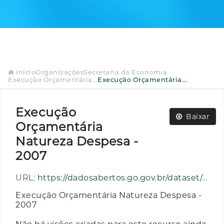
Início
Organizações
Secretaria da Economia
Execução Orçamentária...
Execução Orçamentária...
Execução
Baixar
Orçamentária
Natureza Despesa -
2007
URL:
https://dadosabertos.go.gov.br/dataset/e9aecf10-67b7-47e2-beb6-8b45429e099b/resource/fd93bf17-1725-4605-a485-3a2c2e552bac/download/execucao_orcamentaria_natureza_despesa_ano_2007.zip
Execução Orçamentária Natureza Despesa -
2007