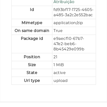
Atribuição
Id
fd93bf17-1725-4605-
a485-3a2c2e552bac
Mimetype
application/zip
On same domain
True
Package id
e9aecf10-67b7-
47e2-beb6-
8b45429e099b
Position
21
Size
1 MiB
State
active
Url type
upload