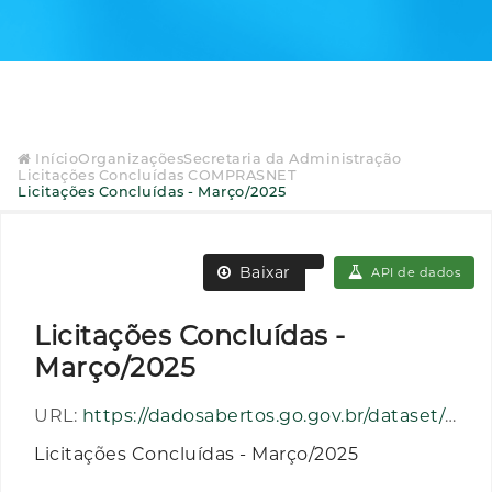
Início
Organizações
Secretaria da Administração
Licitações Concluídas COMPRASNET
Licitações Concluídas - Março/2025
Baixar
API de dados
Licitações Concluídas -
Março/2025
URL:
https://dadosabertos.go.gov.br/dataset/8bbb3f1e-1af0-4458-b55d-7a59e5dc06de/resource/349bc613-a1cb-47e2-beec-ac46ba98b3e8/download/licitacoesconcluidas_202503.csv
Licitações Concluídas - Março/2025