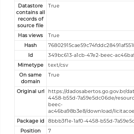
Datastore
True
contains all
records of
source file
Has views
True
Hash
76802915cae59c74fddc28491af551
Id
349bc613-a1cb-47e2-beec-ac46b
Mimetype
text/csv
On same
True
domain
Original url
https://dadosabertos.go.gov.br/da
4458-b55d-7a59e5dc06de/resourc
beec-
ac46ba98b3e8/download/licitacoe
Package id
8bbb3f1e-1af0-4458-b55d-7a59e
Position
7