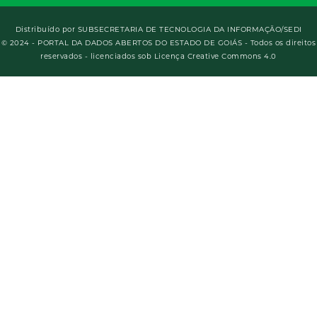
Distribuído por
SUBSECRETARIA DE TECNOLOGIA DA INFORMAÇÃO/SEDI
© 2024 - PORTAL DA DADOS ABERTOS DO ESTADO DE GOIÁS - Todos os direitos
reservados - licenciados sob Licença Creative Commons 4.0