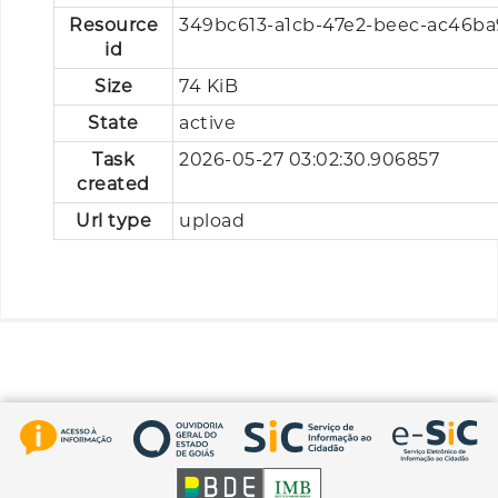
Resource
349bc613-a1cb-47e2-beec-ac46b
id
Size
74 KiB
State
active
Task
2026-05-27 03:02:30.906857
created
Url type
upload