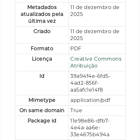
Metadados
11 de dezembro de
atualizados pela
2025
última vez
Criado
11 de dezembro de
2025
Formato
PDF
Licença
Creative Commons
Atribuição
Id
39a94f4e-6fd5-
4ad2-856f-
aa5afc1e14f8
Mimetype
application/pdf
On same domain
True
Package id
11e98e86-dfb7-
4e4a-aa6e-
33e4675b494a