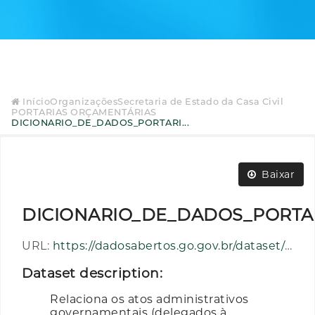
Início
Organizações
Secretaria de Estado da Casa Civil
PORTARIAS ORÇAMENTÁRIAS
DICIONARIO_DE_DADOS_PORTARI...
Baixar
DICIONARIO_DE_DADOS_PORTAR
URL:
https://dadosabertos.go.gov.br/dataset/11e98e86-dfb7-4e4a-aa6e-33e4675b494a/resource/39a94f4e-6fd5-4ad2-856f-aa5afc1e14f8/download/dicionario_de_dados_portarias_orcamentarias_2025-12-11_09-28-54.pdf
Dataset description:
Relaciona os atos administrativos
governamentais (delegados à