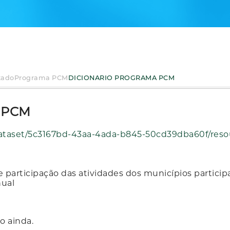
tado
Programa PCM
DICIONARIO PROGRAMA PCM
 PCM
3aa-4ada-b845-50cd39dba60f/resource/8a121aa1-9dde-4d67-8dc8-33aa3ad99801/downlo
articipação das atividades dos municípios partici
nual
o ainda.