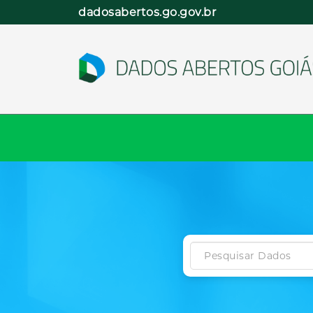
Pular
dadosabertos.go.gov.br
para
o
conteúdo