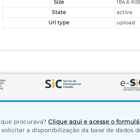
Size
184,6 Ki
State
active
Url type
upload
 que procurava?
Clique aqui e acesse o formul
solicitar a disponibilização da base de dados d