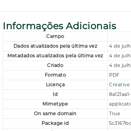
Informações Adicionais
Campo
Dados atualizados pela última vez
4 de jul
Metadados atualizados pela última vez
4 de jul
Criado
4 de jul
Formato
PDF
Licença
Creativ
Id
8a121aa
Mimetype
applicat
On same domain
True
Package id
5c3167b