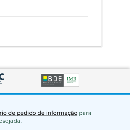
B
ário de pedido de informação
para
esejada.