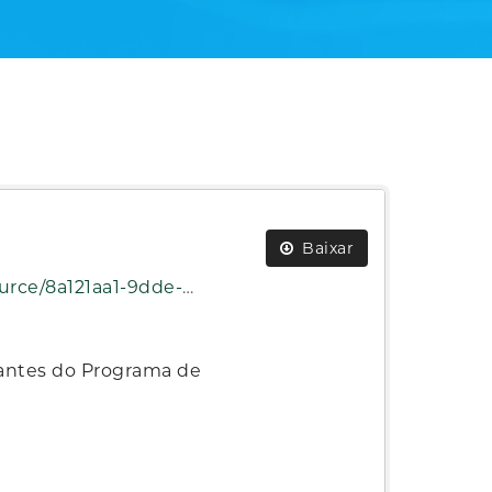
Baixar
ad/dicionario-programa-pcm.pdf
pantes do Programa de