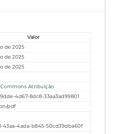
Valor
ho de 2025
ho de 2025
ho de 2025
e Commons Atribuição
1-9dde-4d67-8dc8-33aa3ad99801
ion/pdf
d-43aa-4ada-b845-50cd39dba60f