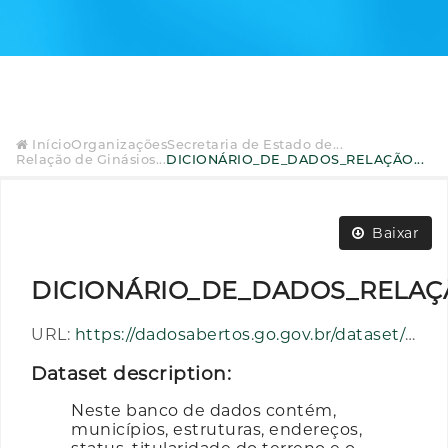
Início
Organizações
Secretaria de Estado de...
Relação de Ginásios...
DICIONÁRIO_DE_DADOS_RELAÇÃO...
Baixar
DICIONÁRIO_DE_DADOS_RELAÇÃ
URL:
https://dadosabertos.go.gov.br/dataset/f6ef069c-1bb6-4ebf-afba-6ca882cf7011/resource/364b84f3-dbf4-467d-a961-126c7ec120e0/download/dicionario_de_dados_relacao_de_ginasios_administrados_pela_seel.pdf
Dataset description:
Neste banco de dados contém,
municípios, estruturas, endereços,