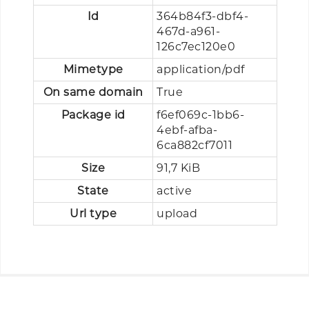
Id
364b84f3-dbf4-
467d-a961-
126c7ec120e0
Mimetype
application/pdf
On same domain
True
Package id
f6ef069c-1bb6-
4ebf-afba-
6ca882cf7011
Size
91,7 KiB
State
active
Url type
upload