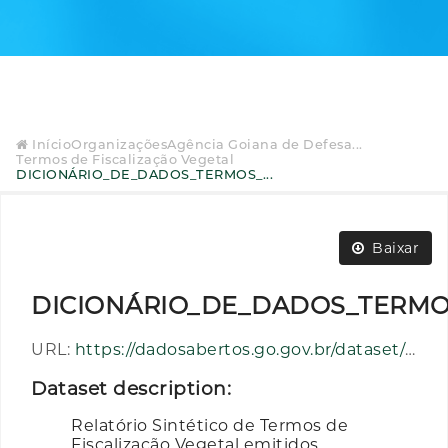
Início
Organizações
Agência Goiana de Defesa...
Termos de Fiscalização Vegetal
DICIONÁRIO_DE_DADOS_TERMOS_...
Baixar
DICIONÁRIO_DE_DADOS_TERMOS
URL:
https://dadosabertos.go.gov.br/dataset/83b386d4-627b-414d-84fd-0dcf50f3d575/resource/84a7a55f-9036-49c2-beaf-34b4ff3c9bd7/download/dicionario_de_dados_termos_de_fiscalizacao_vegetal.pdf
Dataset description:
Relatório Sintético de Termos de
Fiscalização Vegetal emitidos