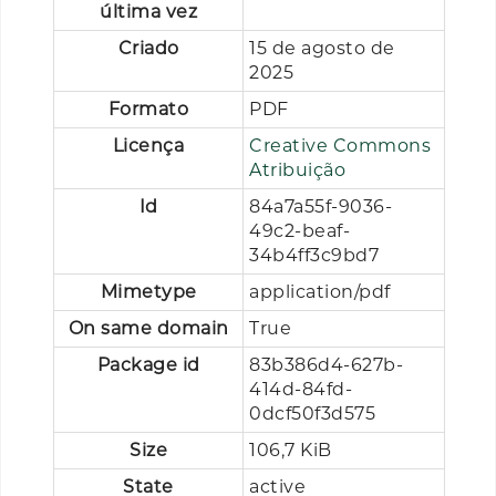
última vez
Criado
15 de agosto de
2025
Formato
PDF
Licença
Creative Commons
Atribuição
Id
84a7a55f-9036-
49c2-beaf-
34b4ff3c9bd7
Mimetype
application/pdf
On same domain
True
Package id
83b386d4-627b-
414d-84fd-
0dcf50f3d575
Size
106,7 KiB
State
active