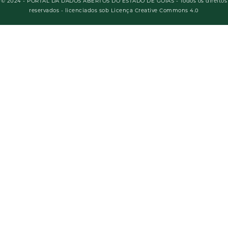
© 2024 - PORTAL DA DADOS ABERTOS DO ESTADO DE GOIÁS - Todos os direitos
reservados - licenciados sob Licença Creative Commons 4.0