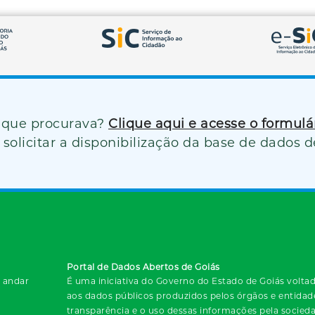
 que procurava?
Clique aqui e acesse o formul
solicitar a disponibilização da base de dados d
Portal de Dados Abertos de Goiás
º andar
É uma iniciativa do Governo do Estado de Goiás voltada
aos dados públicos produzidos pelos órgãos e entida
transparência e o uso dessas informações pela socied