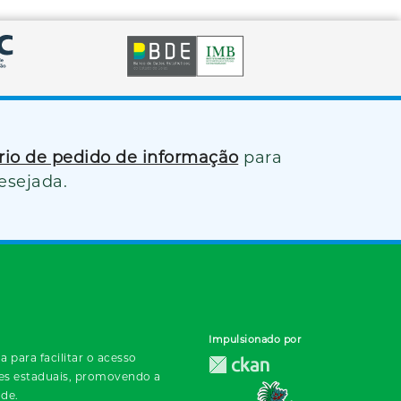
ário de pedido de informação
para
esejada.
Impulsionado por
 para facilitar o acesso
des estaduais, promovendo a
ade.