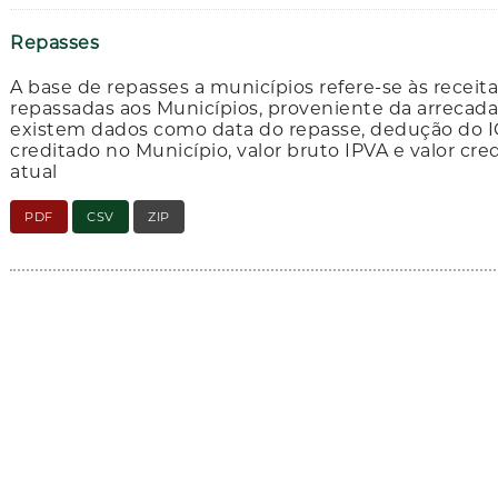
Repasses
A base de repasses a municípios refere-se às receit
repassadas aos Municípios, proveniente da arrecad
existem dados como data do repasse, dedução do IC
creditado no Município, valor bruto IPVA e valor cred
atual
PDF
CSV
ZIP