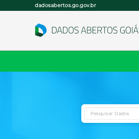
Pular
dadosabertos.go.gov.br
para
o
conteúdo