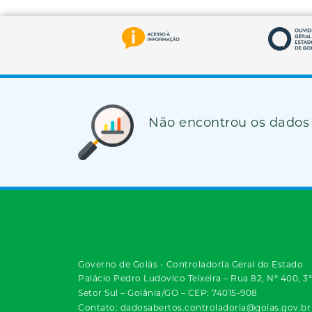
Não encontrou os dados
Governo de Goiás - Controladoria Geral do Estado
Palácio Pedro Ludovico Teixeira – Rua 82, Nº 400, 3
Setor Sul – Goiânia/GO – CEP: 74015-908
Contato: dadosabertos.controladoria@goias.gov.br