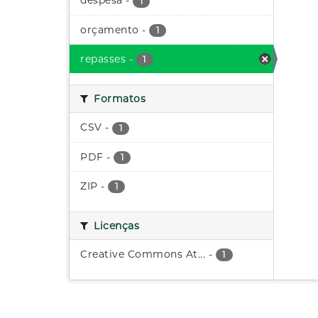
despesa
-
1
orçamento
-
1
repasses
-
1
Formatos
CSV
-
1
PDF
-
1
ZIP
-
1
Licenças
Creative Commons At...
-
1