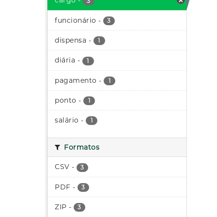
cargo
-
3
funcionário
-
3
dispensa
-
1
diária
-
1
pagamento
-
1
ponto
-
1
salário
-
1
Formatos
CSV
-
3
PDF
-
3
ZIP
-
3