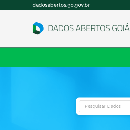
Pular
dadosabertos.go.gov.br
para
o
conteúdo