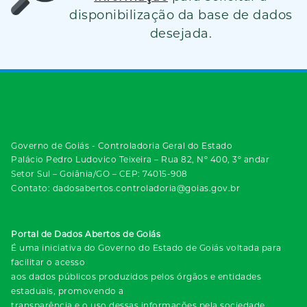
disponibilização da base de dados
desejada.
Governo de Goiás - Controladoria Geral do Estado
Palácio Pedro Ludovico Teixeira – Rua 82, Nº 400, 3º andar
Setor Sul – Goiânia/GO – CEP: 74015-908
Contato: dadosabertos.controladoria@goias.gov.br
Portal de Dados Abertos de Goiás
É uma iniciativa do Governo do Estado de Goiás voltada para
facilitar o acesso
aos dados públicos produzidos pelos órgãos e entidades
estaduais, promovendo a
transparência e o uso dessas informações pela sociedade.