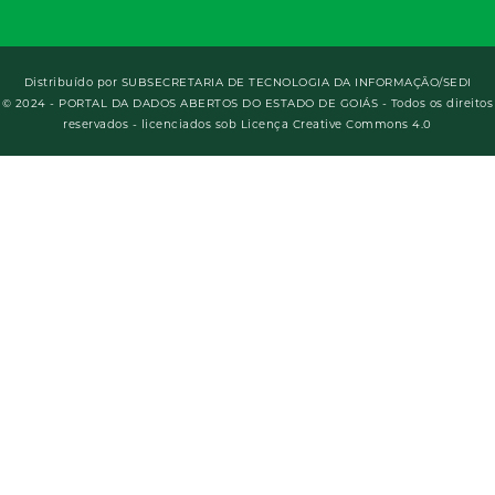
Distribuído por
SUBSECRETARIA DE TECNOLOGIA DA INFORMAÇÃO/SEDI
© 2024 - PORTAL DA DADOS ABERTOS DO ESTADO DE GOIÁS - Todos os direitos
reservados - licenciados sob Licença Creative Commons 4.0