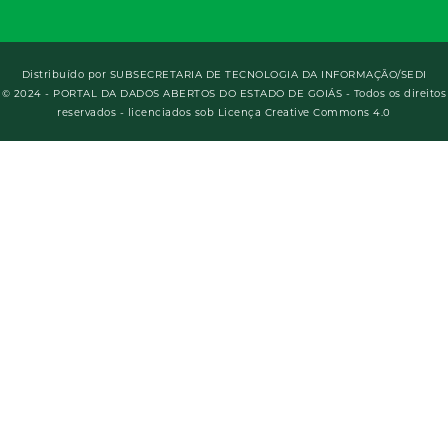
Distribuído por
SUBSECRETARIA DE TECNOLOGIA DA INFORMAÇÃO/SEDI
© 2024 - PORTAL DA DADOS ABERTOS DO ESTADO DE GOIÁS - Todos os direitos
reservados - licenciados sob Licença Creative Commons 4.0