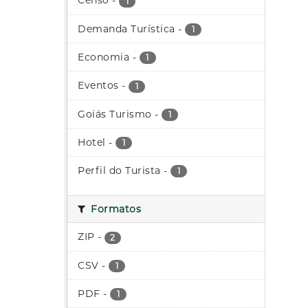
Censo
-
1
Demanda Turística
-
1
Economia
-
1
Eventos
-
1
Goiás Turismo
-
1
Hotel
-
1
Perfil do Turista
-
1
Formatos
ZIP
-
2
CSV
-
1
PDF
-
1