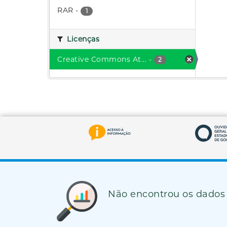
RAR
-
1
Licenças
Creative Commons At...
-
2
Não encontrou os dados