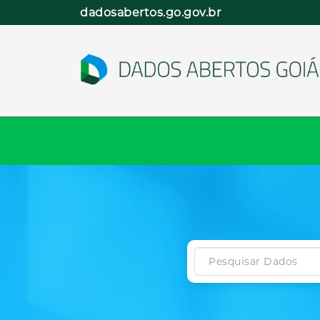
Pular
dadosabertos.go.gov.br
para
o
conteúdo