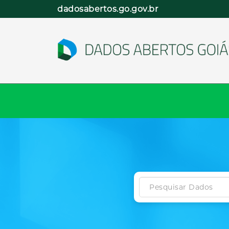
Pular
dadosabertos.go.gov.br
para
o
conteúdo