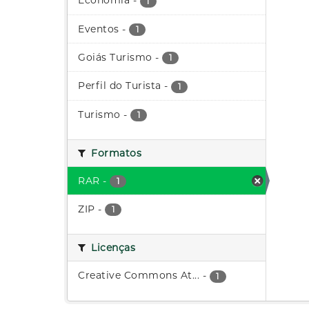
Economia
-
1
Eventos
-
1
Goiás Turismo
-
1
Perfil do Turista
-
1
Turismo
-
1
Formatos
RAR
-
1
ZIP
-
1
Licenças
Creative Commons At...
-
1