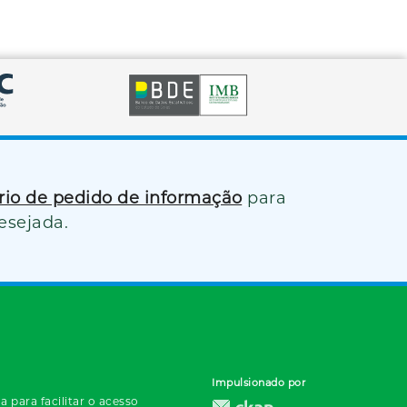
ário de pedido de informação
para
esejada.
Impulsionado por
 para facilitar o acesso