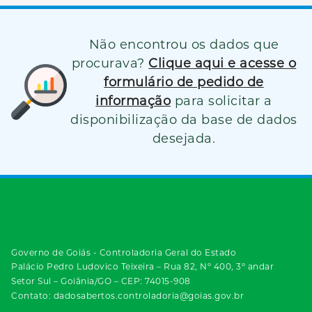
Não encontrou os dados que
procurava?
Clique aqui e acesse o
formulário de pedido de
informação
para solicitar a
disponibilização da base de dados
desejada.
Governo de Goiás - Controladoria Geral do Estado
Palácio Pedro Ludovico Teixeira – Rua 82, Nº 400, 3º andar
Setor Sul – Goiânia/GO – CEP: 74015-908
Contato: dadosabertos.controladoria@goias.gov.br