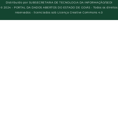
Distribuído por
SUBSECRETARIA DE TECNOLOGIA DA INFORMAÇÃO/SEDI
© 2024 - PORTAL DA DADOS ABERTOS DO ESTADO DE GOIÁS - Todos os direitos
reservados - licenciados sob Licença Creative Commons 4.0