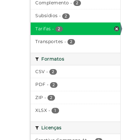
Complemento
-
2
Subsídios
-
2
Tarifas
-
2
Transportes
-
2
Formatos
CSV
-
2
PDF
-
2
ZIP
-
2
XLSX
-
1
Licenças