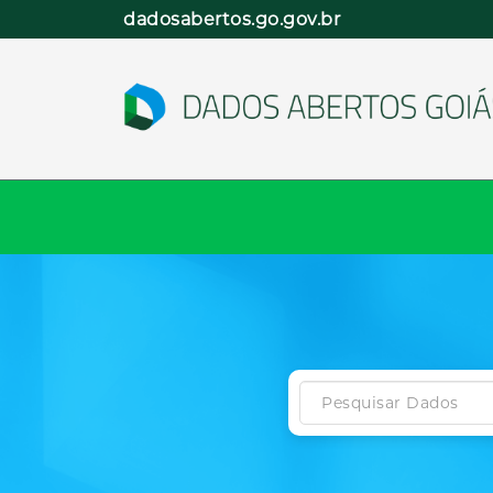
Pular
dadosabertos.go.gov.br
para
o
conteúdo