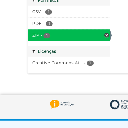
Formatos
CSV
-
1
PDF
-
1
ZIP
-
1
Licenças
Creative Commons At...
-
1