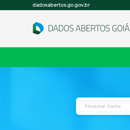
Pular
dadosabertos.go.gov.br
para
o
conteúdo