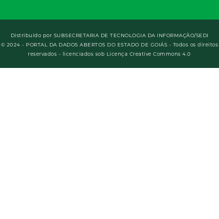
Distribuído por
SUBSECRETARIA DE TECNOLOGIA DA INFORMAÇÃO/SEDI
© 2024 - PORTAL DA DADOS ABERTOS DO ESTADO DE GOIÁS - Todos os direitos
reservados - licenciados sob Licença Creative Commons 4.0