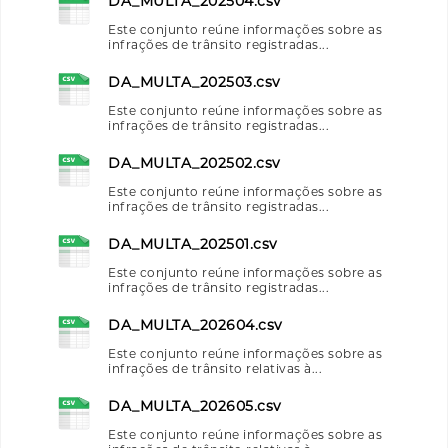
DA_MULTA_202504.csv
Este conjunto reúne informações sobre as
infrações de trânsito registradas...
DA_MULTA_202503.csv
Este conjunto reúne informações sobre as
infrações de trânsito registradas...
DA_MULTA_202502.csv
Este conjunto reúne informações sobre as
infrações de trânsito registradas...
DA_MULTA_202501.csv
Este conjunto reúne informações sobre as
infrações de trânsito registradas...
DA_MULTA_202604.csv
Este conjunto reúne informações sobre as
infrações de trânsito relativas à...
DA_MULTA_202605.csv
Este conjunto reúne informações sobre as