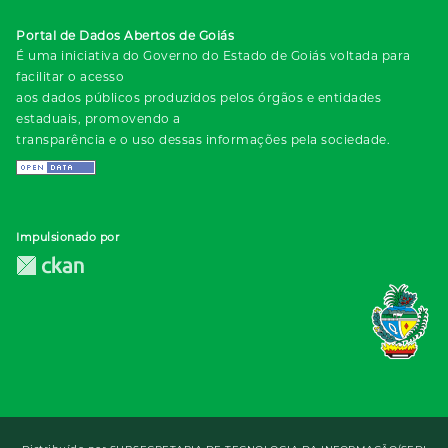
Portal de Dados Abertos de Goiás
É uma iniciativa do Governo do Estado de Goiás voltada para
facilitar o acesso
aos dados públicos produzidos pelos órgãos e entidades
estaduais, promovendo a
transparência e o uso dessas informações pela sociedade.
Impulsionado por