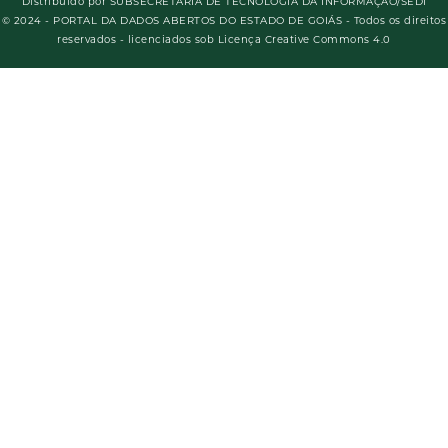
Distribuído por
SUBSECRETARIA DE TECNOLOGIA DA INFORMAÇÃO/SEDI
© 2024 - PORTAL DA DADOS ABERTOS DO ESTADO DE GOIÁS - Todos os direitos
reservados - licenciados sob Licença Creative Commons 4.0