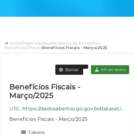
Início
Organizações
Secretaria da Economia
Benefícios Fiscais
Benefícios Fiscais - Março/2025
Baixar
API de dados
Benefícios Fiscais -
Março/2025
URL:
https://dadosabertos.go.gov.br/dataset/af2e2edd-8ae1-4d8d-bd41-3d930efac095/resource/7476ea3d-b808-48d8-9242-e04e05abf334/download/beneficiosfiscais_202503.csv
Benefícios Fiscais - Março/2025
Tabela