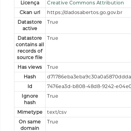
Licença
Creative Commons Attribution
Ckan url
https://dadosabertos.go.gov.br
Datastore
True
active
Datastore
True
contains all
records of
source file
Has views
True
Hash
d71786eba3eba9c30a0a5870ddda
Id
7476ea3d-b808-48d8-9242-e04e
Ignore
True
hash
Mimetype
text/csv
On same
True
domain