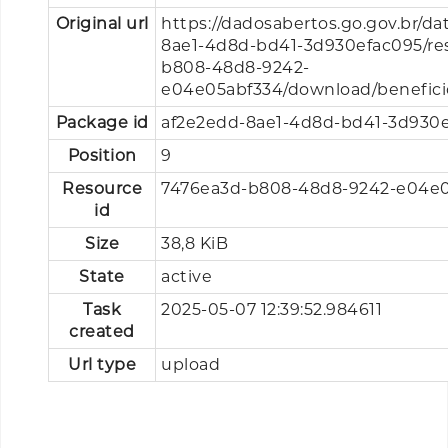
Original url
https://dadosabertos.go.gov.br/da
8ae1-4d8d-bd41-3d930efac095/re
b808-48d8-9242-
e04e05abf334/download/beneficio
Package id
af2e2edd-8ae1-4d8d-bd41-3d930
Position
9
Resource
7476ea3d-b808-48d8-9242-e04e
id
Size
38,8 KiB
State
active
Task
2025-05-07 12:39:52.984611
created
Url type
upload