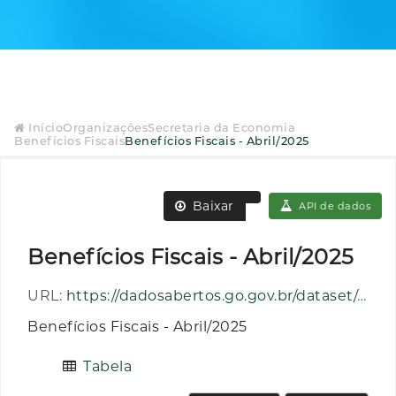
Início
Organizações
Secretaria da Economia
Benefícios Fiscais
Benefícios Fiscais - Abril/2025
Baixar
API de dados
Benefícios Fiscais - Abril/2025
URL:
https://dadosabertos.go.gov.br/dataset/af2e2edd-8ae1-4d8d-bd41-3d930efac095/resource/f47f2d08-b7e6-42d0-a4bf-4318506fc4c1/download/beneficiosfiscais_202504.csv
Benefícios Fiscais - Abril/2025
Tabela