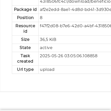
4318506fc4c1/download/beneficio
Package id
af2e2edd-8ae1-4d8d-bd41-3d930
Position
8
Resource
f47f2d08-b7e6-42d0-a4bf-431850
id
Size
36,5 KiB
State
active
Task
2025-05-26 03:05:06.108858
created
Url type
upload