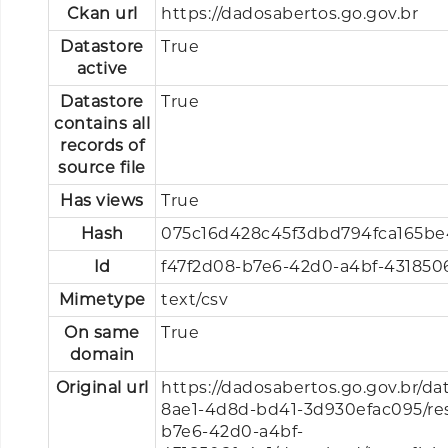
Ckan url
https://dadosabertos.go.gov.br
Datastore
True
active
Datastore
True
contains all
records of
source file
Has views
True
Hash
075c16d428c45f3dbd794fca165b
Id
f47f2d08-b7e6-42d0-a4bf-431850
Mimetype
text/csv
On same
True
domain
Original url
https://dadosabertos.go.gov.br/da
8ae1-4d8d-bd41-3d930efac095/re
b7e6-42d0-a4bf-