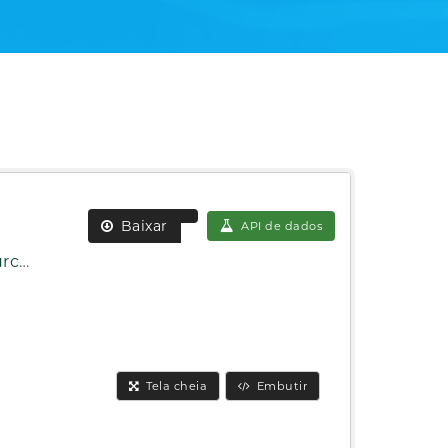
Baixar
API de dados
2.csv
Tela cheia
Embutir