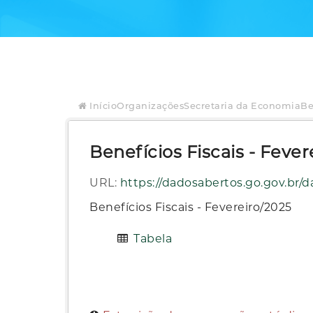
Início
Organizações
Secretaria da Economia
Be
Benefícios Fiscais - Fever
URL:
https://dadosabertos.go.gov.br/dataset/af2e2edd-8ae1-4d8d-b
Benefícios Fiscais - Fevereiro/2025
Tabela