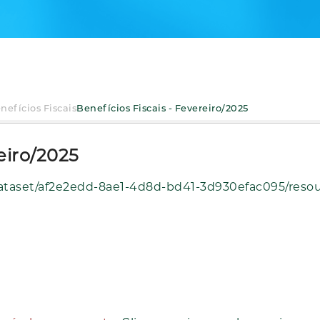
nefícios Fiscais
Benefícios Fiscais - Fevereiro/2025
eiro/2025
d41-3d930efac095/resource/bf60afc2-f96c-48f0-afca-3386079ffee1/download/beneficiosfiscais_20250