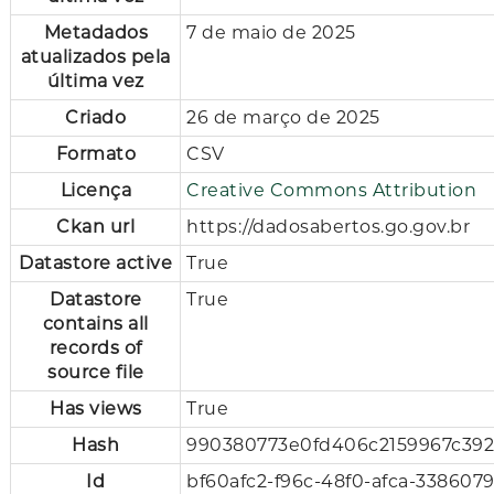
Metadados
7 de maio de 2025
atualizados pela
última vez
Criado
26 de março de 2025
Formato
CSV
Licença
Creative Commons Attribution
Ckan url
https://dadosabertos.go.gov.br
Datastore active
True
Datastore
True
contains all
records of
source file
Has views
True
Hash
990380773e0fd406c2159967c39
Id
bf60afc2-f96c-48f0-afca-3386079