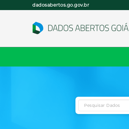
Pular
dadosabertos.go.gov.br
para
o
conteúdo