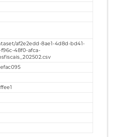
dataset/af2e2edd-8ae1-4d8d-bd41-
f96c-48f0-afca-
sfiscais_202502.csv
0efac095
ffee1