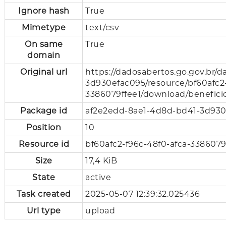
Ignore hash
True
Mimetype
text/csv
On same
True
domain
Original url
https://dadosabertos.go.gov.br/
3d930efac095/resource/bf60afc2-
3386079ffee1/download/beneficio
Package id
af2e2edd-8ae1-4d8d-bd41-3d93
Position
10
Resource id
bf60afc2-f96c-48f0-afca-3386079
Size
17,4 KiB
State
active
Task created
2025-05-07 12:39:32.025436
Url type
upload