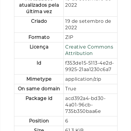
atualizados pela
2022
última vez
Criado
19 de setembro de
2022
Formato
ZIP
Licença
Creative Commons
Attribution
Id
f353de15-5113-4e2d-
9925-21aa1230c6a7
Mimetype
application/zip
On same domain
True
Package id
acd392a4-bd30-
4a01-96cb-
735b350baa6e
Position
6
Size
61,3 KiB