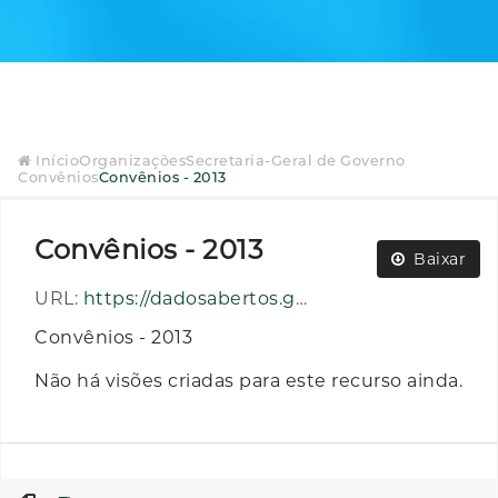
Início
Organizações
Secretaria-Geral de Governo
Convênios
Convênios - 2013
Convênios - 2013
Baixar
URL:
https://dadosabertos.go.gov.br/dataset/acd392a4-bd30-4a01-96cb-735b350baa6e/resource/f353de15-5113-4e2d-9925-21aa1230c6a7/download/convenios_ano_2013.zip
Convênios - 2013
Não há visões criadas para este recurso ainda.