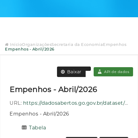
Início
Organizações
Secretaria da Economia
Empenhos
Empenhos - Abril/2026
Baixar
API de dados
Empenhos - Abril/2026
URL:
https://dadosabertos.go.gov.br/dataset/20d96b5d-8a0c-417b-ad6a-04e7f15760c7/resource/3048c428-83cc-45f9-af01-4d0ecb44d078/download/empenhos_202604.csv
Empenhos - Abril/2026
Tabela