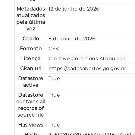
Metadados
12 de junho de 2026
atualizados
pela última
vez
Criado
8 de maio de 2026
Formato
CSV
Licença
Creative Commons Atribuição
Ckan url
https://dadosabertos.go.gov.br
Datastore
True
active
Datastore
True
contains all
records of
source file
Has views
True
Hash
2d5f0893389e8564ba9218e14d51f