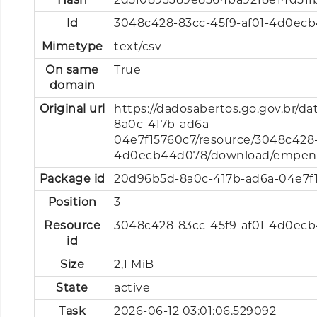
Id
3048c428-83cc-45f9-af01-4d0ec
Mimetype
text/csv
On same
True
domain
Original url
https://dadosabertos.go.gov.br/d
8a0c-417b-ad6a-
04e7f15760c7/resource/3048c428-
4d0ecb44d078/download/empen
Package id
20d96b5d-8a0c-417b-ad6a-04e7f
Position
3
Resource
3048c428-83cc-45f9-af01-4d0ec
id
Size
2,1 MiB
State
active
Task
2026-06-12 03:01:06.529092