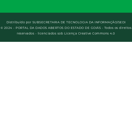
Distribuído por
SUBSECRETARIA DE TECNOLOGIA DA INFORMAÇÃO/SEDI
© 2024 - PORTAL DA DADOS ABERTOS DO ESTADO DE GOIÁS - Todos os direitos
reservados - licenciados sob Licença Creative Commons 4.0