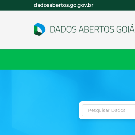
Pular
dadosabertos.go.gov.br
para
o
conteúdo