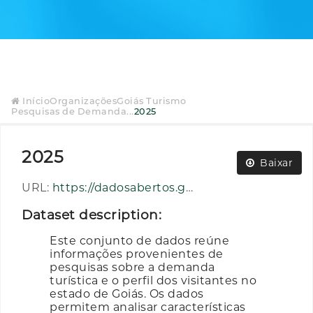
Início
Organizações
Goiás Turismo
Pesquisas de Demanda...
2025
2025
Baixar
URL:
https://dadosabertos.go.gov.br/dataset/60fb9c92-df7e-4499-b4e5-b190b382085c/resource/0946f51d-0cfb-4bb3-990f-c13e6973b33f/download/2025.rar
Dataset description:
Este conjunto de dados reúne
informações provenientes de
pesquisas sobre a demanda
turística e o perfil dos visitantes no
estado de Goiás. Os dados
permitem analisar características