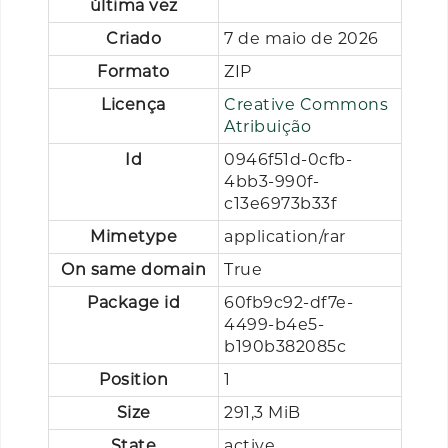
última vez
Criado
7 de maio de 2026
Formato
ZIP
Licença
Creative Commons
Atribuição
Id
0946f51d-0cfb-
4bb3-990f-
c13e6973b33f
Mimetype
application/rar
On same domain
True
Package id
60fb9c92-df7e-
4499-b4e5-
b190b382085c
Position
1
Size
291,3 MiB
State
active