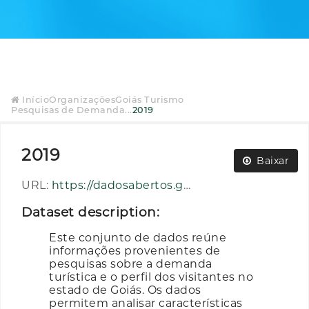
Início
Organizações
Goiás Turismo
Pesquisas de Demanda...
2019
2019
Baixar
URL:
https://dadosabertos.go.gov.br/dataset/60fb9c92-df7e-4499-b4e5-b190b382085c/resource/35da539e-2858-4556-8b83-b5246007425a/download/2019.rar
Dataset description:
Este conjunto de dados reúne
informações provenientes de
pesquisas sobre a demanda
turística e o perfil dos visitantes no
estado de Goiás. Os dados
permitem analisar características