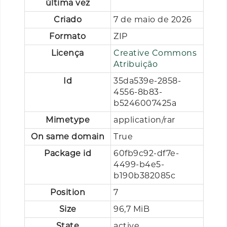
última vez
Criado
7 de maio de 2026
Formato
ZIP
Licença
Creative Commons
Atribuição
Id
35da539e-2858-
4556-8b83-
b5246007425a
Mimetype
application/rar
On same domain
True
Package id
60fb9c92-df7e-
4499-b4e5-
b190b382085c
Position
7
Size
96,7 MiB
State
active