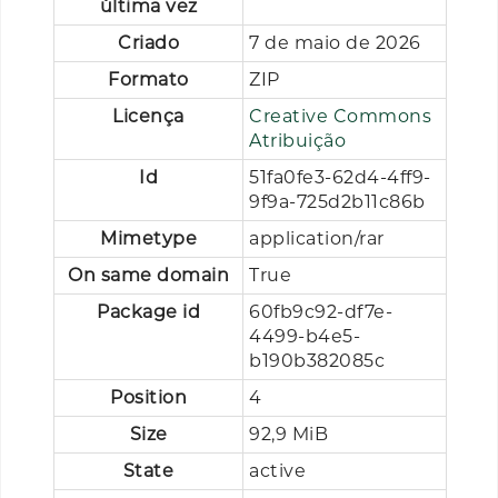
última vez
Criado
7 de maio de 2026
Formato
ZIP
Licença
Creative Commons
Atribuição
Id
51fa0fe3-62d4-4ff9-
9f9a-725d2b11c86b
Mimetype
application/rar
On same domain
True
Package id
60fb9c92-df7e-
4499-b4e5-
b190b382085c
Position
4
Size
92,9 MiB
State
active