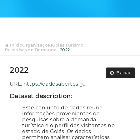
Início
Organizações
Goiás Turismo
Pesquisas de Demanda...
2022
2022
Baixar
URL:
https://dadosabertos.go.gov.br/dataset/60fb9c92-df7e-4499-b4e5-b190b382085c/resource/51fa0fe3-62d4-4ff9-9f9a-725d2b11c86b/download/2022.rar
Dataset description:
Este conjunto de dados reúne
informações provenientes de
pesquisas sobre a demanda
turística e o perfil dos visitantes no
estado de Goiás. Os dados
permitem analisar características