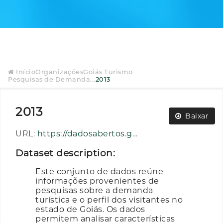
Início
Organizações
Goiás Turismo
Pesquisas de Demanda...
2013
2013
Baixar
URL:
https://dadosabertos.go.gov.br/dataset/60fb9c92-df7e-4499-b4e5-b190b382085c/resource/585cc227-3abf-4293-b8c6-752729bd1261/download/2013.zip
Dataset description:
Este conjunto de dados reúne
informações provenientes de
pesquisas sobre a demanda
turística e o perfil dos visitantes no
estado de Goiás. Os dados
permitem analisar características