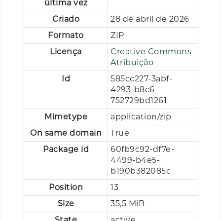
última vez
Criado
28 de abril de 2026
Formato
ZIP
Licença
Creative Commons
Atribuição
Id
585cc227-3abf-
4293-b8c6-
752729bd1261
Mimetype
application/zip
On same domain
True
Package id
60fb9c92-df7e-
4499-b4e5-
b190b382085c
Position
13
Size
35,5 MiB
State
active