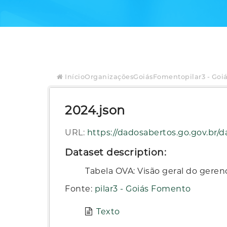
Início
Organizações
GoiásFomento
pilar3 - Go
2024.json
URL:
https://dadosabertos.go.gov.br/dataset/b3e6
Dataset description:
Tabela OVA: Visão geral do gere
Fonte:
pilar3 - Goiás Fomento
Texto