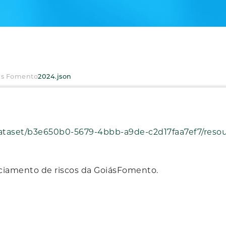
iás Fomento
2024.json
50b0-5679-4bbb-a9de-c2d17faa7ef7/resource/9a9f87ff-18cc-4b79-9e96-e76f
nciamento de riscos da GoiásFomento.