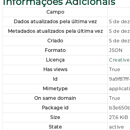
Informações Adicionais
Campo
Dados atualizados pela última vez
5 de de
Metadados atualizados pela última vez
5 de de
Criado
5 de de
Formato
JSON
Licença
Creativ
Has views
True
Id
9a9f87f
Mimetype
applicat
On same domain
True
Package id
b3e650b
Size
27,6 KiB
State
active