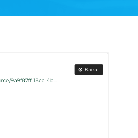
Baixar
6a11bb20/download/20241.json