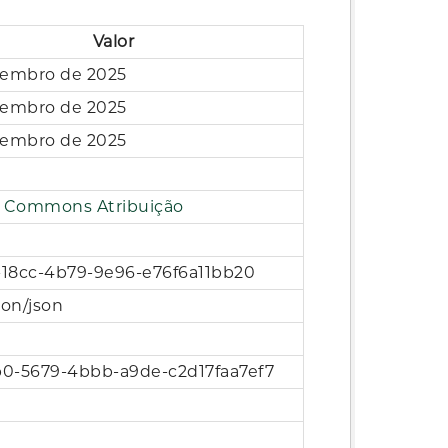
Valor
zembro de 2025
zembro de 2025
zembro de 2025
e Commons Atribuição
f-18cc-4b79-9e96-e76f6a11bb20
ion/json
0-5679-4bbb-a9de-c2d17faa7ef7