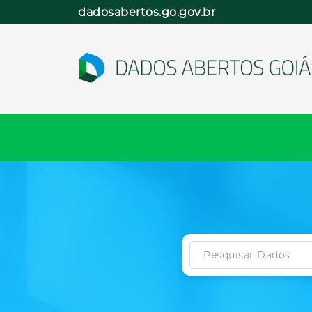
Pular
dadosabertos.go.gov.br
para
o
conteúdo