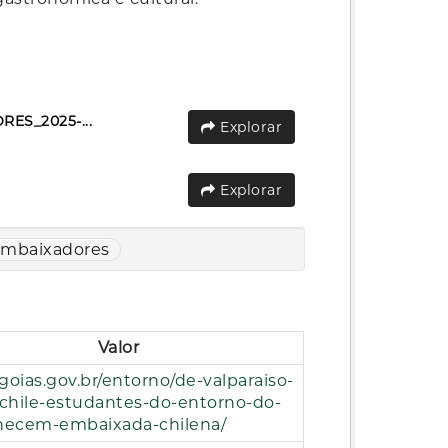
S_2025-...
Explorar
Explorar
embaixadores
Valor
/goias.gov.br/entorno/de-valparaiso-
-chile-estudantes-do-entorno-do-
hecem-embaixada-chilena/