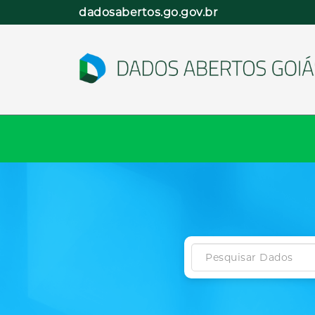
Pular
dadosabertos.go.gov.br
para
o
conteúdo