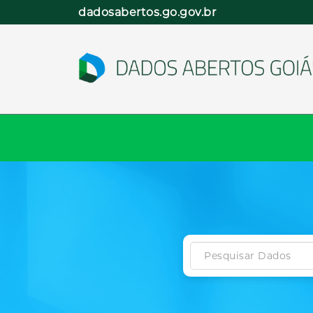
Pular
dadosabertos.go.gov.br
para
o
conteúdo