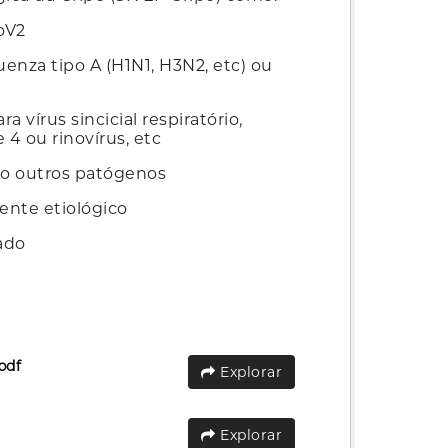
oV2
luenza tipo A (H1N1, H3N2, etc) ou
 vírus sincicial respiratório,
 4 ou rinovírus, etc
do outros patógenos
gente etiológico
cado
pdf
Explorar
Explorar