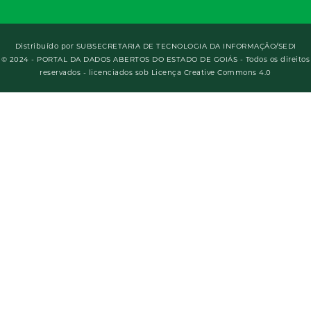
Distribuído por
SUBSECRETARIA DE TECNOLOGIA DA INFORMAÇÃO/SEDI
© 2024 - PORTAL DA DADOS ABERTOS DO ESTADO DE GOIÁS - Todos os direitos
reservados - licenciados sob Licença Creative Commons 4.0