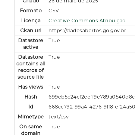
Criado
26 de maio de 2025
Formato
CSV
Licença
Creative Commons Atribuição
Ckan url
https://dadosabertos.go.gov.br
Datastore
True
active
Datastore
True
contains all
records of
source file
Has views
True
Hash
699eb5c24cf2eeff9e789a0540d8
Id
668cc792-99a4-4276-9ff8-ef24a50
Mimetype
text/csv
On same
True
domain