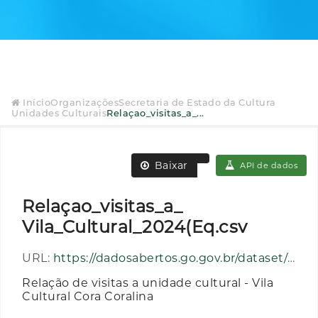
Início
Organizações
Secretaria de Estado da Cultura
Unidades Culturais
Relaçao_visitas_a_...
Baixar
API de dados
Relaçao_visitas_a_
Vila_Cultural_2024(Eq.csv
URL:
https://dadosabertos.go.gov.br/dataset/93d207fc-c9bf-4c70-ac13-585f4493a60e/resource/668cc792-99a4-4276-9ff8-ef24a50b3f9f/download/relacao_visitas_a_-vila_cultural_2024eq.csv
Relação de visitas a unidade cultural - Vila
Cultural Cora Coralina