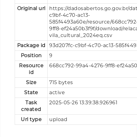
Original url
https://dadosabertos.go.gov.br/da
c9bf-4c70-ac13-
585f4493a60e/resource/668cc792
9ff8-ef24a50b3f9f/download/relaca
vila_cultural_2024eq.csv
Package id
93d207fc-c9bf-4c70-ac13-585f44
Position
9
Resource
668cc792-99a4-4276-9ff8-ef24a50
id
Size
715 bytes
State
active
Task
2025-05-26 13:39:38.926961
created
Url type
upload