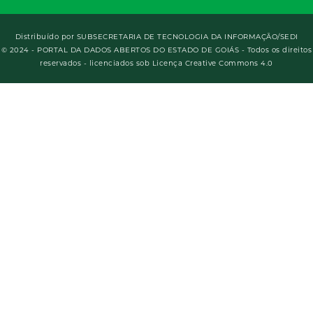
Distribuído por
SUBSECRETARIA DE TECNOLOGIA DA INFORMAÇÃO/SEDI
© 2024 - PORTAL DA DADOS ABERTOS DO ESTADO DE GOIÁS - Todos os direitos
reservados - licenciados sob Licença Creative Commons 4.0