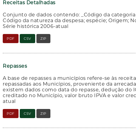
Receitas Detalhadas
Conjunto de dados contendo: _Código da categoria
Código da natureza da despesa; espécie; Origem; No
Série histórica 2006-atual
PDF
CSV
ZIP
Repasses
A base de repasses a municípios refere-se às receit
repassadas aos Municípios, proveniente da arrecad
existem dados como data do repasse, dedução do IC
creditado no Município, valor bruto IPVA e valor cred
atual
PDF
CSV
ZIP