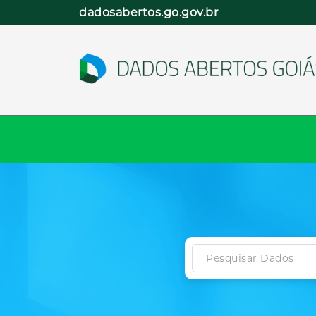
Pular
dadosabertos.go.gov.br
para
o
conteúdo