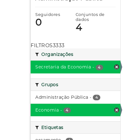
Seguidores
Conjuntos de
0
dados
4
FILTROS3333
Organizações
Secretaria da Economia
-
4
Grupos
Administração Pública
-
4
Economia
-
4
Etiquetas