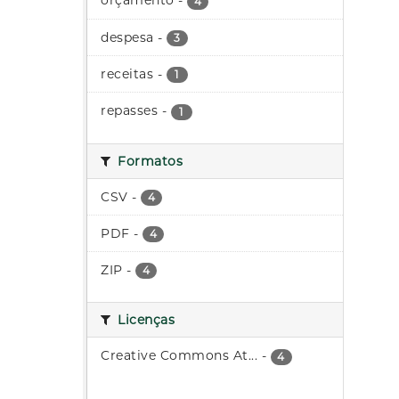
orçamento
-
4
despesa
-
3
receitas
-
1
repasses
-
1
Formatos
CSV
-
4
PDF
-
4
ZIP
-
4
Licenças
Creative Commons At...
-
4