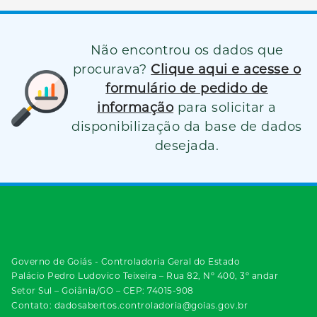
Não encontrou os dados que
procurava?
Clique aqui e acesse o
formulário de pedido de
informação
para solicitar a
disponibilização da base de dados
desejada.
Governo de Goiás - Controladoria Geral do Estado
Palácio Pedro Ludovico Teixeira – Rua 82, Nº 400, 3º andar
Setor Sul – Goiânia/GO – CEP: 74015-908
Contato: dadosabertos.controladoria@goias.gov.br