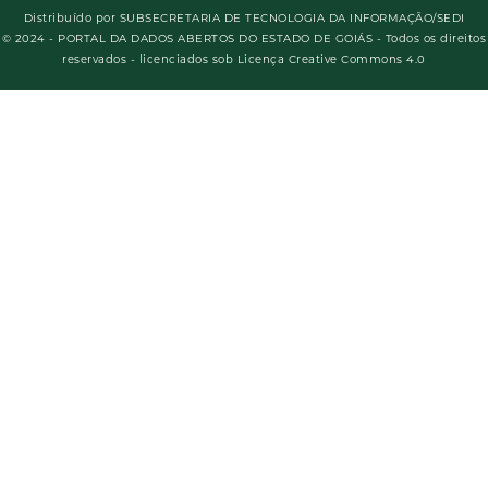
Distribuído por
SUBSECRETARIA DE TECNOLOGIA DA INFORMAÇÃO/SEDI
© 2024 - PORTAL DA DADOS ABERTOS DO ESTADO DE GOIÁS - Todos os direitos
reservados - licenciados sob Licença Creative Commons 4.0