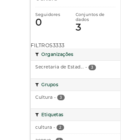
Seguidores
Conjuntos de
0
dados
3
FILTROS3333
Organizações
Secretaria de Estad...
-
3
Grupos
Cultura
-
3
Etiquetas
cultura
-
2