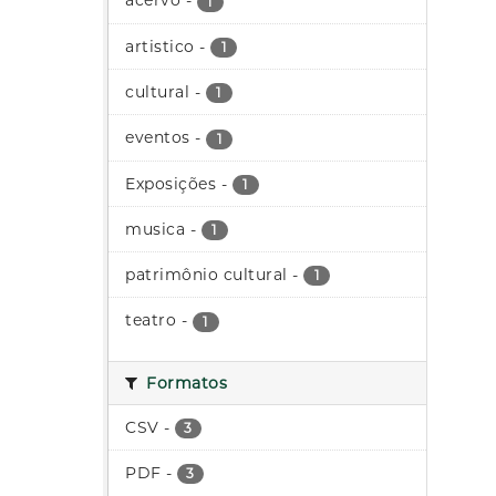
acervo
-
1
artistico
-
1
cultural
-
1
eventos
-
1
Exposições
-
1
musica
-
1
patrimônio cultural
-
1
teatro
-
1
Formatos
CSV
-
3
PDF
-
3