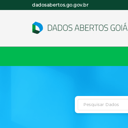
Pular
dadosabertos.go.gov.br
para
o
conteúdo