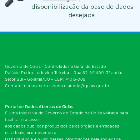
disponibilização da base de dados
desejada.
Governo de Goiás - Controladoria Geral do Estado
Palácio Pedro Ludovico Teixeira – Rua 82, Nº 400, 3º andar
Setor Sul – Goiânia/GO – CEP: 74015-908
Contato: dadosabertos.controladoria@goias.gov.br
Portal de Dados Abertos de Goiás
É uma iniciativa do Governo do Estado de Goiás voltada para
facilitar o acesso
aos dados públicos produzidos pelos órgãos e entidades
estaduais, promovendo a
transparência e o uso dessas informações pela sociedade.