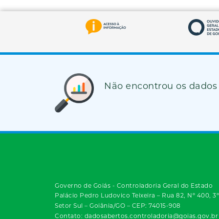
Não encontrou os dados
Governo de Goiás - Controladoria Geral do Estado
Palácio Pedro Ludovico Teixeira – Rua 82, Nº 400, 3
Setor Sul – Goiânia/GO – CEP: 74015-908
Contato: dadosabertos.controladoria@goias.gov.br