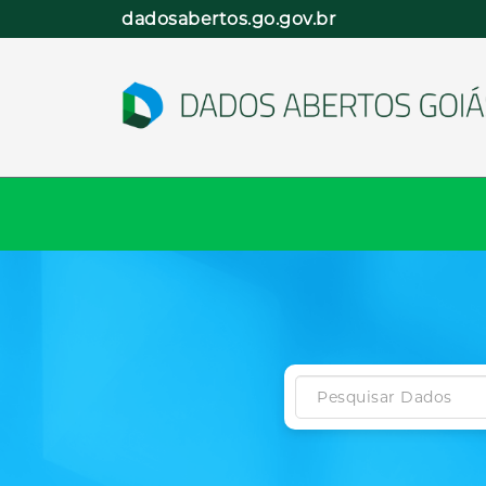
Pular
dadosabertos.go.gov.br
para
o
conteúdo