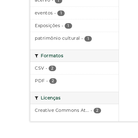
acervo
-
1
eventos
-
1
Exposições
-
1
patrimônio cultural
-
1
Formatos
CSV
-
2
PDF
-
2
Licenças
Creative Commons At...
-
2