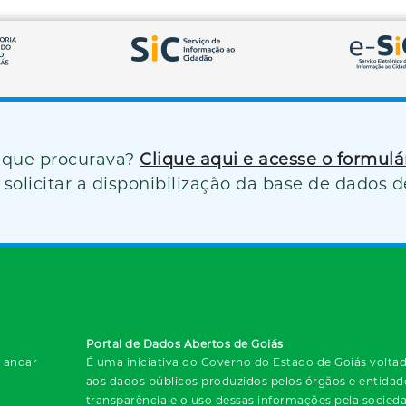
 que procurava?
Clique aqui e acesse o formul
solicitar a disponibilização da base de dados d
Portal de Dados Abertos de Goiás
º andar
É uma iniciativa do Governo do Estado de Goiás voltada
aos dados públicos produzidos pelos órgãos e entida
transparência e o uso dessas informações pela socied