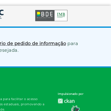
ário de pedido de informação
para
esejada.
Impulsionado por
 para facilitar o acesso
des estaduais, promovendo a
ade.