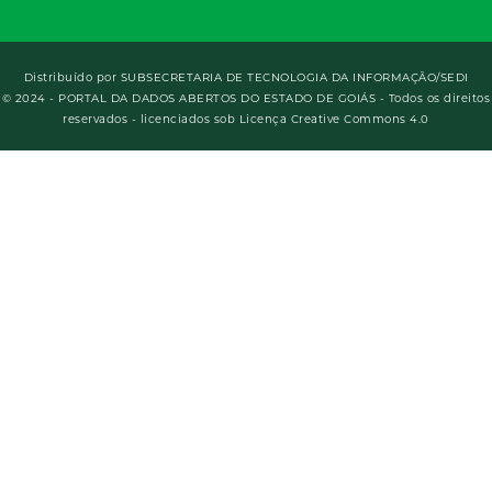
Distribuído por
SUBSECRETARIA DE TECNOLOGIA DA INFORMAÇÃO/SEDI
© 2024 - PORTAL DA DADOS ABERTOS DO ESTADO DE GOIÁS - Todos os direitos
reservados - licenciados sob Licença Creative Commons 4.0