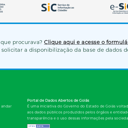
 que procurava?
Clique aqui e acesse o formul
solicitar a disponibilização da base de dados d
Portal de Dados Abertos de Goiás
º andar
É uma iniciativa do Governo do Estado de Goiás voltada
aos dados públicos produzidos pelos órgãos e entida
transparência e o uso dessas informações pela socied