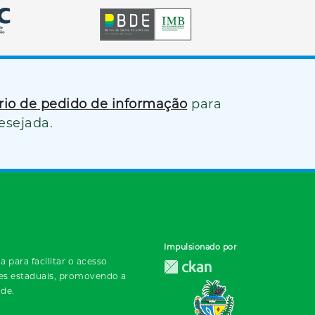
ário de pedido de informação
para
esejada.
Impulsionado por
 para facilitar o acesso
des estaduais, promovendo a
ade.