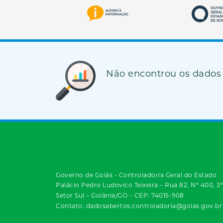
Não encontrou os dados
Governo de Goiás - Controladoria Geral do Estado
Palácio Pedro Ludovico Teixeira – Rua 82, Nº 400, 3
Setor Sul – Goiânia/GO – CEP: 74015-908
Contato: dadosabertos.controladoria@goias.gov.br