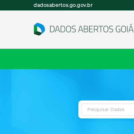
Pular
dadosabertos.go.gov.br
para
o
conteúdo