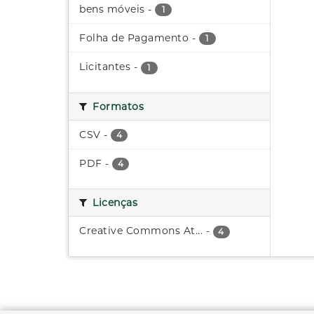
bens móveis
-
1
Folha de Pagamento
-
1
Licitantes
-
1
Formatos
CSV
-
4
PDF
-
4
Licenças
Creative Commons At...
-
4